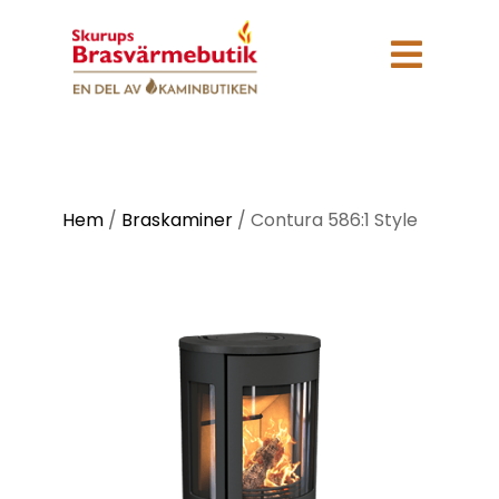

Hem
/
Braskaminer
/
Contura 586:1 Style