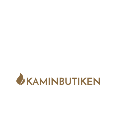
Vi är oerhört glada och stolta att meddela
att vi nu är en del av
Kaminbutiken
.
Tillsammans blir vi starkare och kan ge dig
som kund en ännu bättre upplevelse från
första besök till tänd brasa.