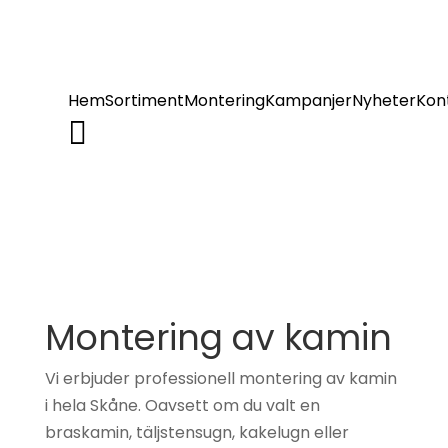
Hem
Sortiment
Montering
Kampanjer
Nyheter
Kon

Alla produkter
Brunner
Braskaminer
Char-Griller
Etanolkamin
Contura
Montering av kamin
Gaskaminer
Gabriel
Vi erbjuder professionell montering av kamin
kakelugnar
Grillar &
i hela Skåne. Oavsett om du valt en
grilltillbehör
HWAM
braskamin, täljstensugn, kakelugn eller