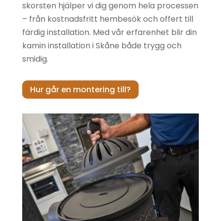
skorsten hjälper vi dig genom hela processen
Kakelugnar
JC Bordelet
– från kostnadsfritt hembesök och offert till
Kamintillbehör
Josef
färdig installation. Med vår erfarenhet blir din
kamin installation i Skåne både trygg och
Davidsson
Kassetter &
smidig.
insatser
Jøtul
Hur går en montering till?
Murspisar
Keddy
Pelletskamin
Kamado Joe
Rökgasfläktar
Lohberger
Skorstenar
Masterbuilt
Täljstensugnar
Napoleon
Vedspisar
Nordpeis
Rais