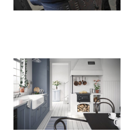
RIKA
Scanspis
STUV
Termatech
Tulikivi
Westbo
Wiking