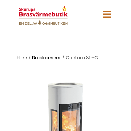

Hem
/
Braskaminer
/
Contura 896G