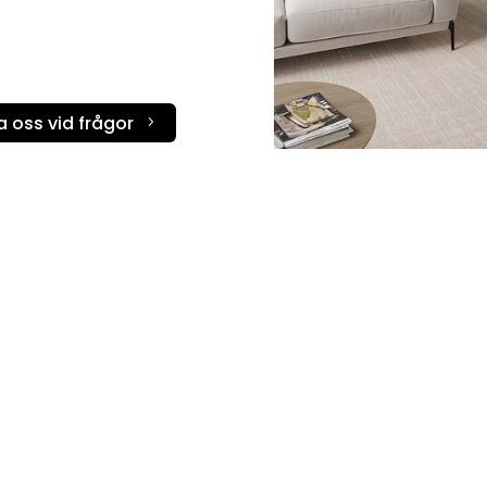
Scanspis
STUV
Termatech
 oss vid frågor
5
Tulikivi
Westbo
Wiking