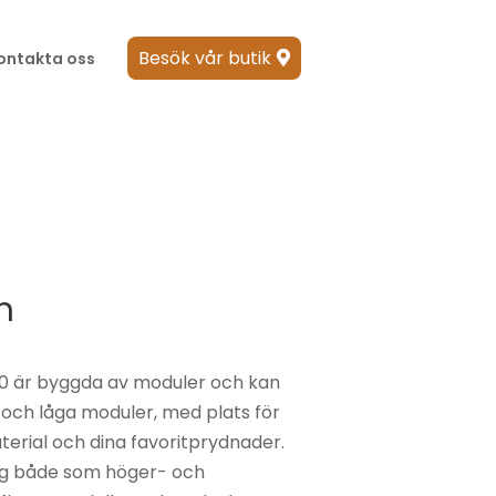
Besök vår butik
ontakta oss

r
m
 är byggda av moduler och kan
ch låga moduler, med plats för
terial och dina favoritprydnader.
glig både som höger- och