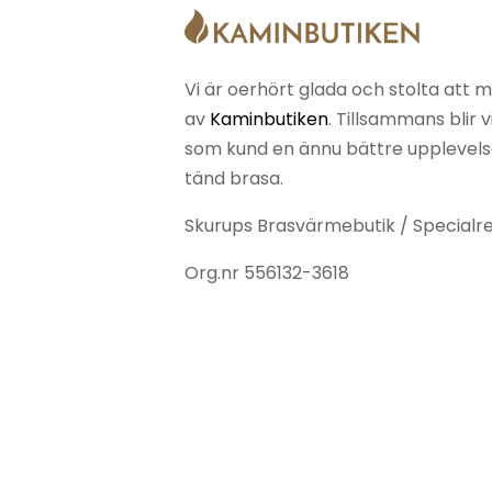
Vi är oerhört glada och stolta att m
av
Kaminbutiken
. Tillsammans blir 
som kund en ännu bättre upplevelse 
tänd brasa.
Skurups Brasvärmebutik / Specialr
Org.nr
556132-3618