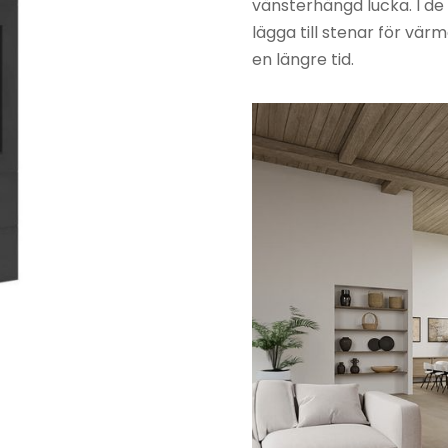
vänsterhängd lucka. I de
lägga till stenar för vä
Kamintillbehör
Josef
en längre tid.
Davidsson
Kassetter &
insatser
Jøtul
Murspisar
Keddy
Pelletskamin
Kamado Jo
Rökgasfläktar
Lohberger
Skorstenar
Masterbuilt
Täljstensugnar
Napoleon
Vedspisar
Nordpeis
Rais
RIKA