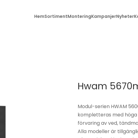
Hem
Sortiment
Montering
Kampanjer
Nyheter
K
Alla produkter
Brunner
Braskaminer
Char-Grille
Hwam 5670
Etanolkamin
Contura
Gaskaminer
Gabriel
Modul-serien HWAM 5600
kakelugnar
kompletteras med höga o
Grillar &
förvaring av ved, tändma
grilltillbehör
HWAM
Alla modeller är tillgän
Kakelugnar
JC Bordelet