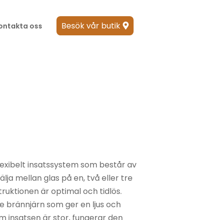
Besök vår butik
ontakta oss

r
 flexibelt insatssystem som består av
lja mellan glas på en, två eller tre
ruktionen är optimal och tidlös.
de brännjärn som ger en ljus och
om insatsen är stor, fungerar den