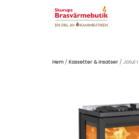
Hem
/
Kassetter & insatser
/
Jötul I