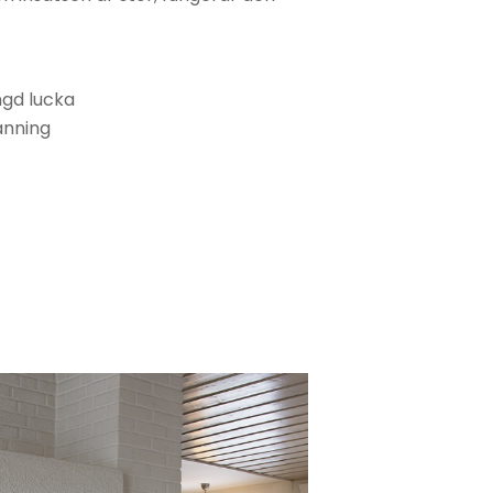
ngd lucka
änning
e