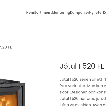
Hem
Sortiment
Montering
Kampanjer
Nyheter
K
 520 FL
Alla produkter
Brunner
Braskaminer
Char-Grille
Jötul I 520 FL
Etanolkamin
Contura
Gaskaminer
Gabriel
Jøtul I 520 serien är ett
kakelugnar
fyra varianter. Man kan vä
Grillar &
sidor. Designen och konst
grilltillbehör
HWAM
Jøtul I 520 har emaljera
Kakelugnar
JC Bordelet
luftig vy av elden. Även 