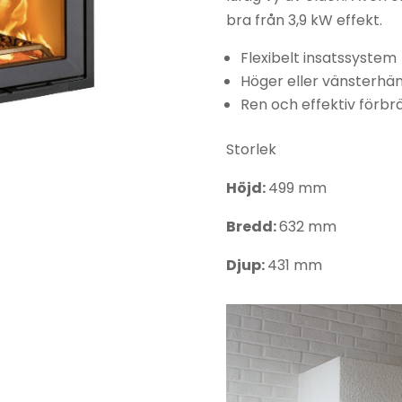
bra från 3,9 kW effekt.
Kamintillbehör
Josef
Davidsson
Flexibelt insatssystem
Kassetter &
Höger eller vänsterhä
insatser
Jøtul
Ren och effektiv förbr
Murspisar
Keddy
Storlek
Pelletskamin
Kamado Jo
Höjd:
499 mm
Rökgasfläktar
Lohberger
Bredd:
632 mm
Skorstenar
Masterbuilt
Djup:
431 mm
Täljstensugnar
Napoleon
Vedspisar
Nordpeis
Rais
RIKA