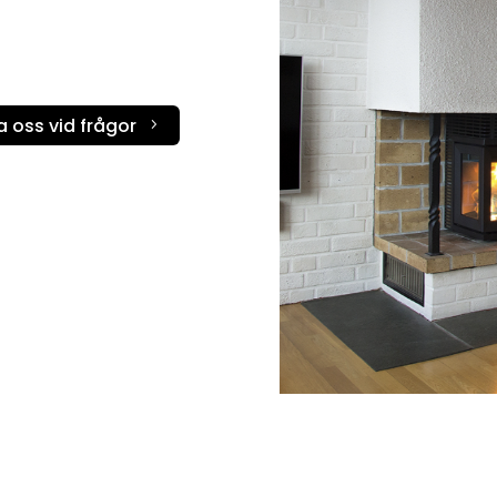
Scanspis
STUV
Termatech
 oss vid frågor
5
Tulikivi
Westbo
Wiking