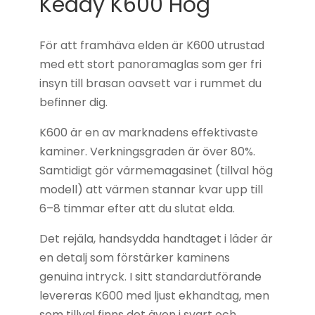
Keddy K600 Hög
För att framhäva elden är K600 utrustad
med ett stort panoramaglas som ger fri
insyn till brasan oavsett var i rummet du
befinner dig.
K600 är en av marknadens effektivaste
kaminer. Verkningsgraden är över 80%.
Samtidigt gör värmemagasinet (tillval hög
modell) att värmen stannar kvar upp till
6–8 timmar efter att du slutat elda.
Det rejäla, handsydda handtaget i läder är
en detalj som förstärker kaminens
genuina intryck. I sitt standardutförande
levereras K600 med ljust ekhandtag, men
som tillval finns det även i svart och