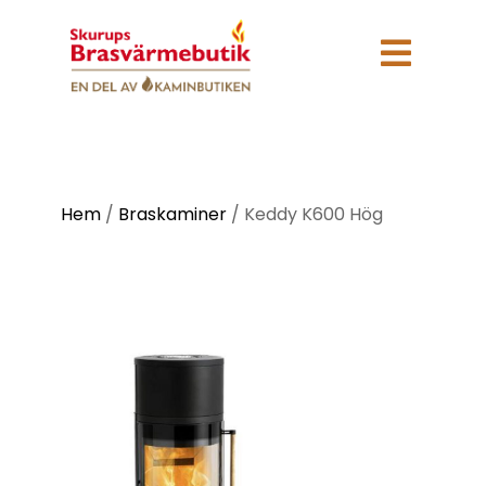

Hem
/
Braskaminer
/
Keddy K600 Hög