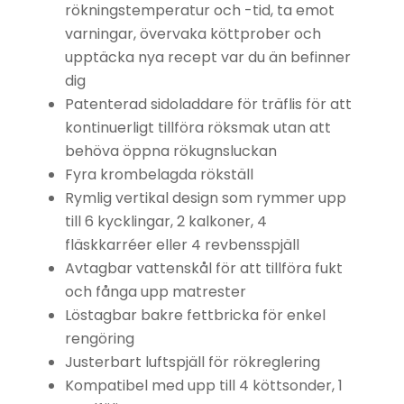
rökningstemperatur och -tid, ta emot
varningar, övervaka köttprober och
upptäcka nya recept var du än befinner
dig
Patenterad sidoladdare för träflis för att
kontinuerligt tillföra röksmak utan att
behöva öppna rökugnsluckan
Fyra krombelagda rökställ
Rymlig vertikal design som rymmer upp
till 6 kycklingar, 2 kalkoner, 4
fläskkarréer eller 4 revbensspjäll
Avtagbar vattenskål för att tillföra fukt
och fånga upp matrester
Löstagbar bakre fettbricka för enkel
rengöring
Justerbart luftspjäll för rökreglering
Kompatibel med upp till 4 köttsonder, 1