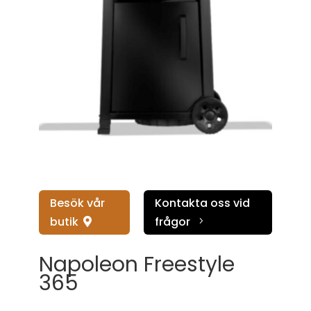
Besök vår
Kontakta oss vid
butik
frågor
5

Napoleon Freestyle
365