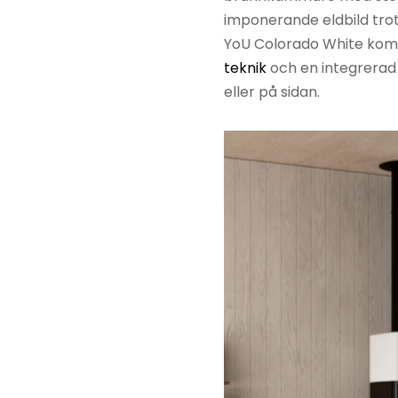
imponerande eldbild trots
Kamintillbehör
Josef
YoU Colorado White k
Davidsson
Kassetter &
teknik
och en integrerad
insatser
Jøtul
eller på sidan.
Murspisar
Keddy
Pelletskamin
Kamado Jo
Rökgasfläktar
Lohberger
Skorstenar
Masterbuilt
Täljstensugnar
Napoleon
Vedspisar
Nordpeis
Rais
RIKA