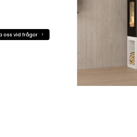
Scanspis
STUV
Termatech
 oss vid frågor
5
Tulikivi
Westbo
Wiking