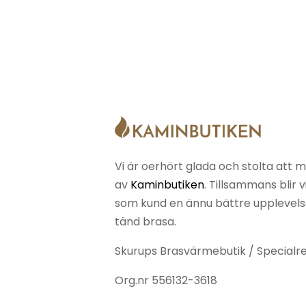
Vi är oerhört glada och stolta att m
av
Kaminbutiken
. Tillsammans blir 
som kund en ännu bättre upplevelse 
tänd brasa.
Skurups Brasvärmebutik / Specialr
Org.nr
556132-3618