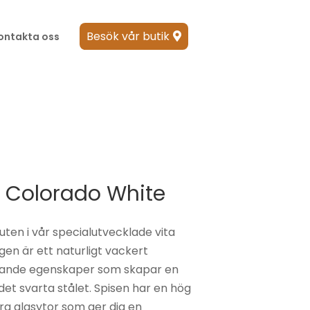
Besök vår butik
ontakta oss

r
 Colorado White
uten i vår specialutvecklade vita
en är ett naturligt vackert
ande egenskaper som skapar en
det svarta stålet. Spisen har en hög
 glasytor som ger dig en