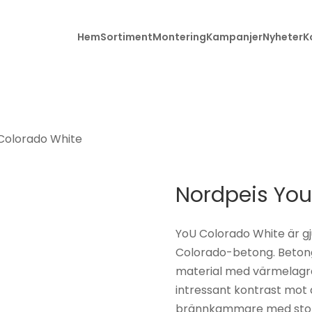
Hem
Sortiment
Montering
Kampanjer
Nyheter
K
Colorado White
Alla produkter
Brunner
Braskaminer
Char-Grille
Nordpeis You
Etanolkamin
Contura
Gaskaminer
Gabriel
YoU Colorado White är gj
kakelugnar
Colorado-betong. Betong
Grillar &
material med värmelagr
grilltillbehör
HWAM
intressant kontrast mot 
Kakelugnar
JC Bordelet
brännkammare med stora