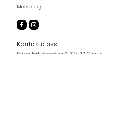
Montering
Kontakta oss
Norra Industrigatan 9, 274 30 Skurup
0411 – 418 22
info@skurupsbrasvarmebutik.se