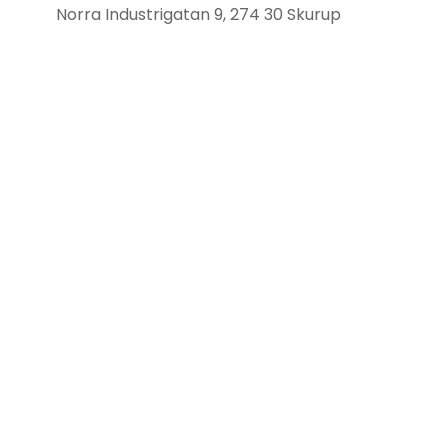
Norra Industrigatan 9, 274 30 Skurup
0411 – 418 22
info@skurupsbrasvarmebutik.se