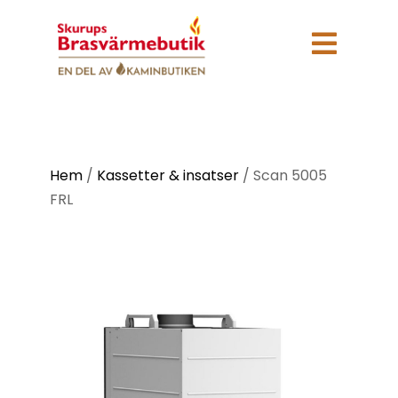

Hem
/
Kassetter & insatser
/
Scan 5005
FRL