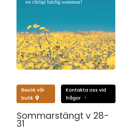
Besök vår
Kontakta oss vid
butik
frågor
5

Sommarstängt v 28-
31