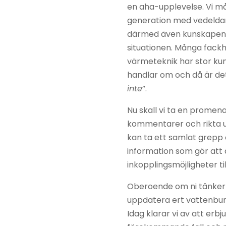
Scanspis
en aha-upplevelse. Vi må
generation med vedelda
STUV
därmed även kunskapen o
Termatech
situationen. Många fack
värmeteknik har stor ku
Tulikivi
handlar om och då är det 
Westbo
inte
”.
Wiking
Nu skall vi ta en prome
kommentarer och rikta u
kan ta ett samlat grepp
information som gör att a
inkopplingsmöjligheter til
Oberoende om ni tänker 
uppdatera ert vattenburn
Idag klarar vi av att erbju