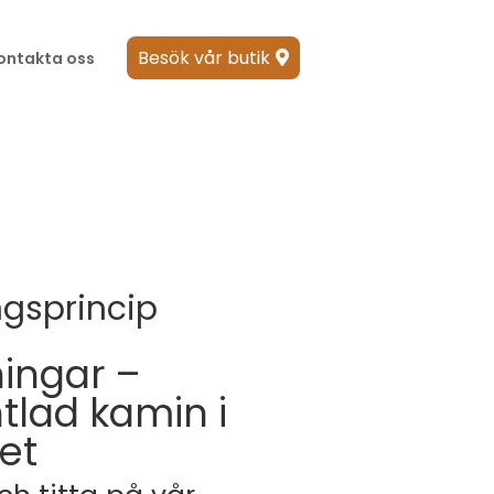
Besök vår butik
ontakta oss

r
gsprincip
ingar –
lad kamin i
et