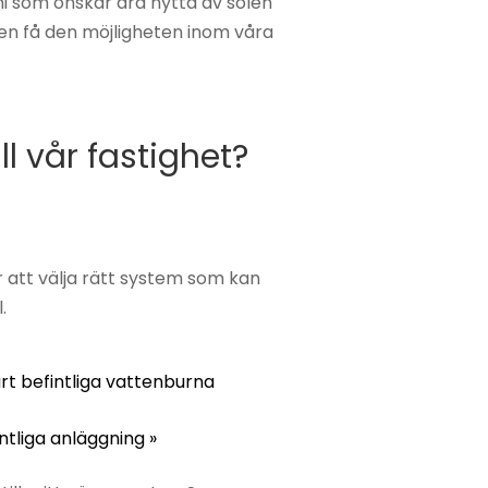
i som önskar dra nytta av solen
n få den möjligheten inom våra
ll vår fastighet?
för att välja rätt system som kan
.
årt befintliga vattenburna
intliga anläggning »