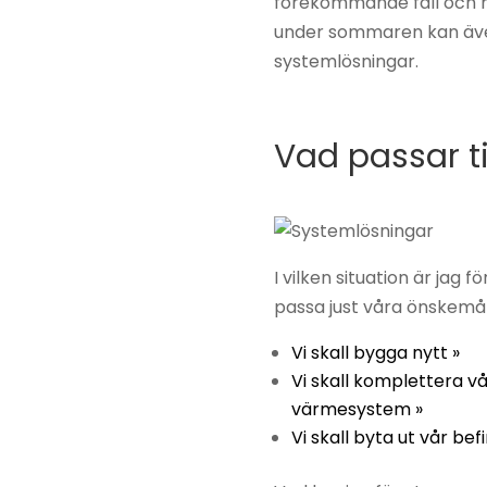
förekommande fall och n
under sommaren kan äve
systemlösningar.
Vad passar ti
I vilken situation är jag 
passa just våra önskemål
Vi skall bygga nytt »
Vi skall komplettera v
värmesystem »
Vi skall byta ut vår bef