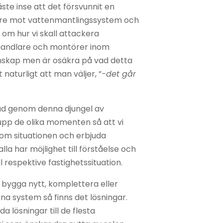
ste inse att det försvunnit en
re mot vattenmantlingssystem och
m hur vi skall attackera
handlare och montörer inom
nskap men är osäkra på vad detta
naturligt att man väljer, ”
-det går
nad genom denna djungel av
pp de olika momenten så att vi
 om situationen och erbjuda
lla har möjlighet till förståelse och
l respektive fastighetssituation.
bygga nytt, komplettera eller
a system så finns det lösningar.
da lösningar till de flesta