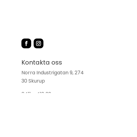
Kontakta oss
Norra Industrigatan 9, 274
30 Skurup
0411 – 418 22
info@skurupsbrasvarmeb
utik.se