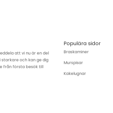
Populära sidor
Braskaminer
eddela att vi nu är en del
vi starkare och kan ge dig
Murspisar
från första besök till
Kakelugnar
eparationer AB
Kampanjer
Montering