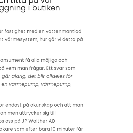
h titta på vår
ggning i butiken
år fastighet med en vattenmantlad
vårt värmesystem, hur gör vi detta på
e
onsument få alla möjliga och
på vem man frågar. Ett svar som
 går aldrig, det blir alldeles för
 ha en värmepump, värmepump,
eror endast på okunskap och att man
an men uttrycker sig till
os oss på JP Walther AB
kare som efter bara 10 minuter får