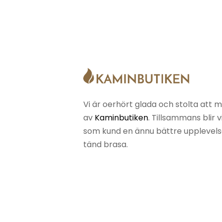
Vi är oerhört glada och stolta att m
av
Kaminbutiken
. Tillsammans blir 
som kund en ännu bättre upplevelse 
tänd brasa.
Skurups Brasvärmebutik / Specialr
Org.nr
556132-3618