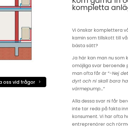
Kom gärna in oc
kompletta anlä
Kamintillbehör
Josef
Davidsson
Kassetter &
insatser
Jøtul
Vi önskar komplettera v
kamin som tillskott till 
Murspisar
Keddy
bästa sätt?
Pelletskamin
Kamado Jo
Ja här kan man nu som k
Rökgasfläktar
Lohberger
omöjliga svar beroende 
man ofta får är ”
-Nej det
Skorstenar
Masterbuilt
dyrt och ni skall bara
 oss vid frågor
5
Täljstensugnar
Napoleon
värmepump…
”
Vedspisar
Nordpeis
Alla dessa svar ni får b
inte tar reda på fakta inn
Rais
konsument. Vi har ofta h
RIKA
entreprenörer och rörmo