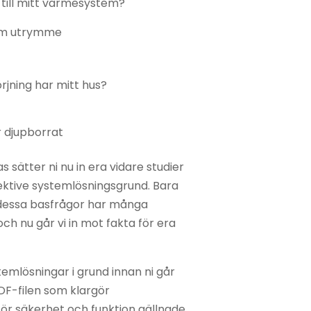
till mitt värmesystem?
om utrymme
rjning har mitt hus?
r djupborrat
sätter ni nu in era vidare studier
ektive systemlösningsgrund. Bara
dessa basfrågor har många
ch nu går vi in mot fakta för era
temlösningar i grund innan ni går
PDF-filen som klargör
ör säkerhet och funktion gällnade