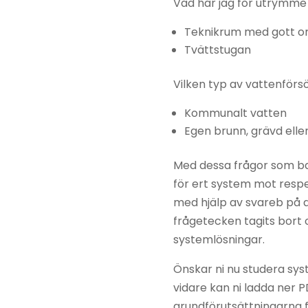
Vad har jag för utrymme 
Teknikrum med gott 
Tvättstugan
Vilken typ av vattenförsö
Kommunalt vatten
Egen brunn, grävd elle
Med dessa frågor som bas 
för ert system mot resp
med hjälp av svareb på 
frågetecken tagits bort o
systemlösningar.
Önskar ni nu studera sys
vidare kan ni ladda ner 
grundförutsättningarna f