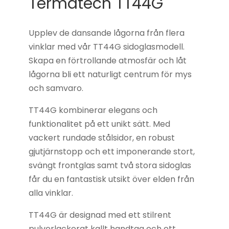
Termatech TT44G
Upplev de dansande lågorna från flera
vinklar med vår TT44G sidoglasmodell.
Skapa en förtrollande atmosfär och låt
lågorna bli ett naturligt centrum för mys
och samvaro.
TT44G kombinerar elegans och
funktionalitet på ett unikt sätt. Med
vackert rundade stålsidor, en robust
gjutjärnstopp och ett imponerande stort,
svängt frontglas samt två stora sidoglas
får du en fantastisk utsikt över elden från
alla vinklar.
TT44G är designad med ett stilrent
pulverlackerat kallt handtag och ett