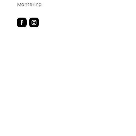
Montering
Kontakta oss
Norra Industrigatan 9, 274 30 Skurup
0411 – 418 22
info@skurupsbrasvarmebutik.se