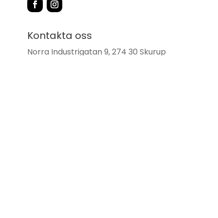
Kontakta oss
Norra Industrigatan 9, 274 30 Skurup
0411 – 418 22
info@skurupsbrasvarmebutik.se