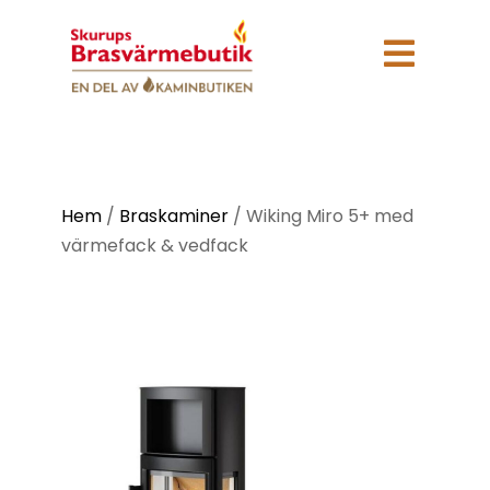

Hem
/
Braskaminer
/
Wiking Miro 5+ med
värmefack & vedfack