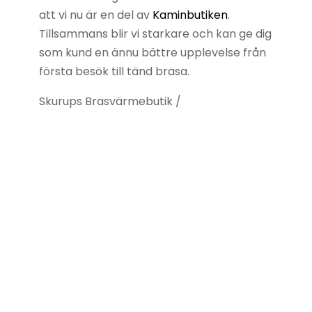
att vi nu är en del av
Kaminbutiken
.
Tillsammans blir vi starkare och kan ge dig
som kund en ännu bättre upplevelse från
första besök till tänd brasa.
Skurups Brasvärmebutik /
Specialreparationer AB
Org.nr
556132-3618
Populära sidor
Braskaminer
Murspisar
Kakelugnar
Kampanjer